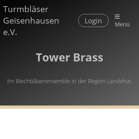
Turmbläser
Geisenhausen
Login
Menü
e.V.
Tower Brass
Ihr Blechbläserensemble in der Region Landshut.